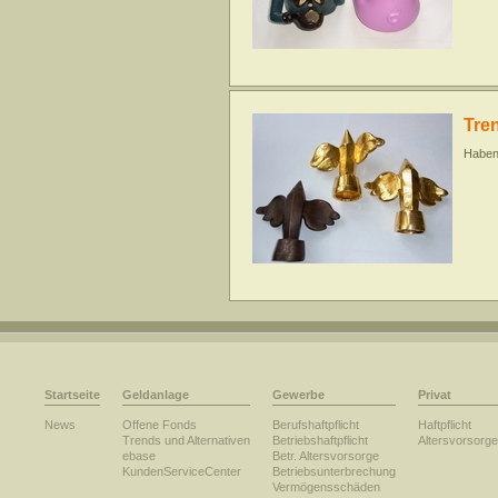
Tre
Haben 
Startseite
Geldanlage
Gewerbe
Privat
News
Offene Fonds
Berufshaftpflicht
Haftpflicht
Trends und Alternativen
Betriebshaftpflicht
Altersvorsorge
ebase
Betr. Altersvorsorge
KundenServiceCenter
Betriebsunterbrechung
Vermögensschäden