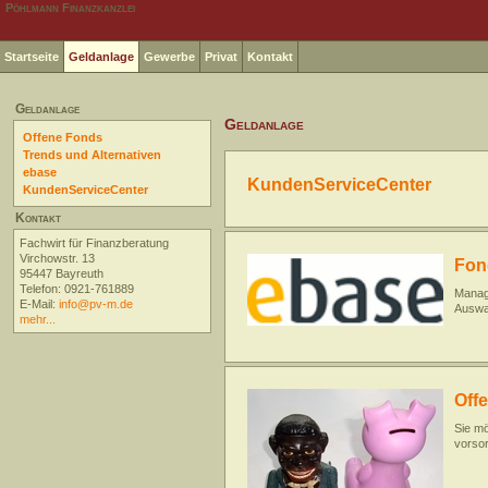
Pöhlmann Finanzkanzlei
Startseite
Geldanlage
Gewerbe
Privat
Kontakt
Geldanlage
Geldanlage
Offene Fonds
Trends und Alternativen
ebase
KundenServiceCenter
KundenServiceCenter
Kontakt
Fachwirt für Finanzberatung
Virchowstr. 13
Fon
95447 Bayreuth
Telefon: 0921-761889
Manage
E-Mail:
info@pv-m.de
Auswah
mehr...
Off
Sie mö
vorsor