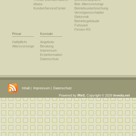
ebase
Betr. Altersvorsorge
KundenServiceCenter
Betriebsunterbrechung
Vermögensschäden
Elektronik
Betriebsgebäude
Fuhrpark
Firmen-RS
Privat
Kontakt
Haftpflicht
Angebote
Altersvorsorge
Beratung
Impressum
Erstinformation
Datenschutz
Inhalt
|
Impressum
|
Datenschutz
Powered by
IReS
, Copyright © 2026
Inveda.net