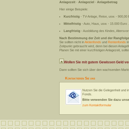
Anlagezeit
-
Anlageziel
-
Anlagebetrag
Hier einige Beispiele:
Kurzfristig
- TV-Anlage, Reise, usw. - 900,00 
Mittelfristig
- Auto, Haus, usw. - 15.000 Euro .
Langfristig
- Ausbildung des Kindes, Altersvo
Nach Bestimmung der Zeit und der Rangfolge
Sie sollten nicht in
Aktienfonds
und
Rentenfonds
in
Zeitpunkt gebraucht wird, denn bei diesen Anlagef
Planen Sie mit einer kurzfristigen Anlagezeit, soll
Wollen Sie mit gutem Gewissen Geld ve
Dann sollten Sie sich über den wachsenden Mark
Kontaktieren Sie uns
Nutzen Sie die Gelegenheit und in
Fonds.
Bitte verwenden Sie dazu uns
zum Kontaktformular