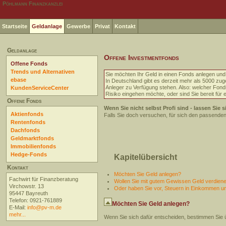
Pöhlmann Finanzkanzlei
Startseite
Geldanlage
Gewerbe
Privat
Kontakt
Geldanlage
Offene Investmentfonds
Offene Fonds
Trends und Alternativen
Sie möchten Ihr Geld in einen Fonds anlegen und 
ebase
In Deutschland gibt es derzeit mehr als 5000 zug
Anleger zu Verfügung stehen. Also: welcher Fonds i
KundenServiceCenter
Risiko eingehen möchte, oder sind Sie bereit für 
Offene Fonds
Wenn Sie nicht selbst Profi sind - lassen Sie s
Aktienfonds
Falls Sie doch versuchen, für sich den passenden 
Rentenfonds
Dachfonds
Geldmarktfonds
Immobilienfonds
Hedge-Fonds
Kapitelübersicht
Kontakt
Möchten Sie Geld anlegen?
Fachwirt für Finanzberatung
Wollen Sie mit gutem Gewissen Geld verdiene
Virchowstr. 13
Oder haben Sie vor, Steuern in Einkommen 
95447 Bayreuth
Telefon: 0921-761889
Möchten Sie Geld anlegen?
E-Mail:
info@pv-m.de
mehr...
Wenn Sie sich dafür entscheiden, bestimmen Sie 