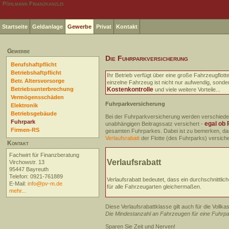
Pöhlmann Finanzkanzlei
Startseite
Geldanlage
Gewerbe
Privat
Kontakt
Gewerbe
Die Fuhrparkversicherung
Berufshaftpflicht
Betriebshaftpflicht
Ihr Betrieb verfügt über eine große Fahrzeugflot
Betr. Altersvorsorge
einzelne Fahrzeug ist nicht nur aufwendig, sonde
Betriebsunterbrechung
Kostenkontrolle
und viele weitere Vorteile...
Vermögensschäden
Fuhrparkversicherung
Elektronik
Betriebsgebäude
Bei der Fuhrparkversicherung werden verschiede
Fuhrpark
egal ob
unabhängigen Beitragssatz versichert -
Firmen-RS
gesamten Fuhrparkes. Dabei ist zu bemerken, d
Verlaufsrabatt
der Flotte (des Fuhrparks) versiche
Kontakt
Fachwirt für Finanzberatung
Verlaufsrabatt
Virchowstr. 13
95447 Bayreuth
Telefon: 0921-761889
Verlaufsrabatt bedeutet, dass ein durchschnittlich
E-Mail:
info@pv-m.de
für alle Fahrzeugarten gleichermaßen.
mehr...
Diese Verlaufsrabattklasse gilt auch für die Voll
Die Mindestanzahl an Fahrzeugen für eine Fuhrpar
Sparen Sie Zeit und Nerven!