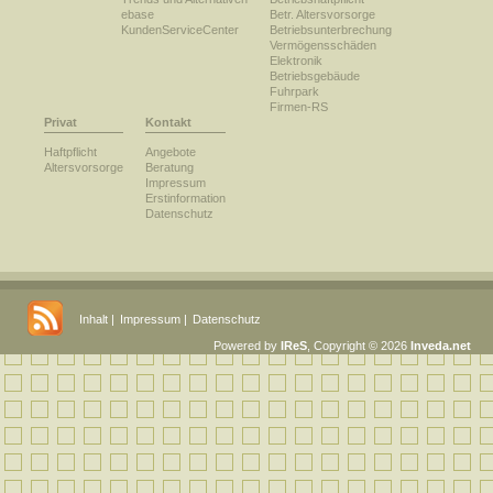
ebase
Betr. Altersvorsorge
KundenServiceCenter
Betriebsunterbrechung
Vermögensschäden
Elektronik
Betriebsgebäude
Fuhrpark
Firmen-RS
Privat
Kontakt
Haftpflicht
Angebote
Altersvorsorge
Beratung
Impressum
Erstinformation
Datenschutz
Inhalt
|
Impressum
|
Datenschutz
Powered by
IReS
, Copyright © 2026
Inveda.net