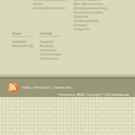
ebase
Betr. Altersvorsorge
KundenServiceCenter
Betriebsunterbrechung
Vermögensschäden
Elektronik
Betriebsgebäude
Fuhrpark
Firmen-RS
Privat
Kontakt
Haftpflicht
Angebote
Altersvorsorge
Beratung
Impressum
Erstinformation
Datenschutz
Inhalt
|
Impressum
|
Datenschutz
Powered by
IReS
, Copyright © 2026
Inveda.net