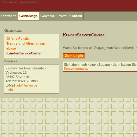
Pöhlmann Finanzkanzlei
Startseite
Geldanlage
Gewerbe
Privat
Kontakt
Geldanlage
KundenServiceCenter
Offene Fonds
Trends und Alternativen
Wenn Sie bereits ein Zugang zum KundenServiceCe
ebase
KundenServiceCenter
Kontakt
Sie haben noch keinen Zugang - dann lassen Sie 
Fachwirt für Finanzberatung
Kontaktformular
.
Virchowstr. 13
95447 Bayreuth
Telefon: 0921-761889
E-Mail:
info@pv-m.de
mehr...